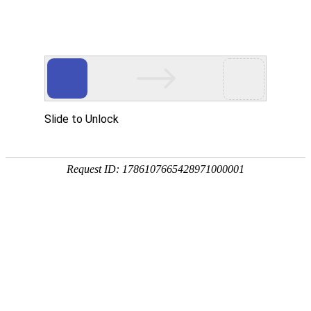
两翼大红鹰官网
上海
产品材质：
不锈钢+玻璃
产品品牌：
旋迈
产品简介：
两翼大红鹰官网分为两翼带展箱自动大红鹰官网和
旋迈自动
两翼无展箱自动大红鹰官网及两翼超高大红鹰官网
应用领域：
两翼大红鹰官网用于政府机关办公楼、五星级酒
店、商场、机场、写字楼、总部基地、娱乐中心等客流较大
门大红鹰
拨打热线
立享优惠
258-890
4008-
官网供应
获取报价
商
一、两翼大红鹰官网种类