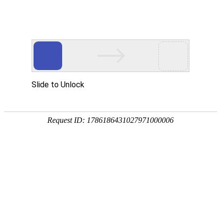
中国
上海自动大红鹰官网厂家专注酒店大红鹰官网维
十大自动
修保养及价格报价
如果您想了解我们的产品，
获取精准价格报价
，欢
迎随时拨打我公司的销售热线，或点击下方按钮免费咨询！
大红鹰官
4008-258-890
全国销售热线：
免费咨询
索取报价
网品牌旋
迈大红鹰