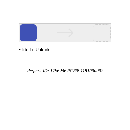
上海
星级酒店
写字楼
购物中心
政府机构
其他
旋迈自动
门大红鹰
官网供应
四季酒店1樘自动大红鹰官网
玫瑰大酒店1樘自动大红鹰官
网工程
商